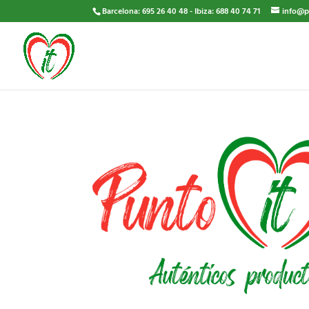
Barcelona: 695 26 40 48 - Ibiza: 688 40 74 71
info@p